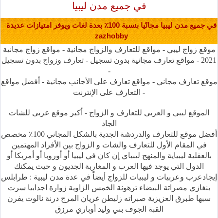
في جميع مدن ليبيا
في جميع مدن ليبيا مجانًيا بنسبة 100٪ بعدة لغات ويوفر امتيازات عديدة
zazhobby
موقع زواج ليبي - مواقع للتعارف والزواج مجانية - مواقع زواج مجانية
2021 - مواقع تعارف مجانية بدون تسجيل - تعارف وزواج بدون تسجيل
-
موقع تعارف مجاني - مواقع تعارف على الأجانب مجانية - أفضل مواقع
التعارف على الإنترنت -
الموقع ليبي و العربي للتعارف و الزواج - أكبر موقع عربي للشات
الجاد
أفضل موقع للتعارف والدردشة الجدية بالشكل المجاني 100٪ مخصص
في المقام الأول للتعارف والشات و الزواج بين الأفراد المهتمين
بالعقلية ليبياية والمنهج ليبياي إن كان في ليبيا أو أوروبا أو أمريكا أو
الدول التي يوجد فيها العرب و المغاربة الجديون و حيث يمكنك
إيجادعرب وعربيات و ليبيات للزواج أيضاً في عدة مدن ليبية : طرابلس
بنغازي مصراتة البيضاء ترهونة الخمس الزاوية زوارة اجدابيا سرت
سبها طبرق العزيزية صبراته زليطن غريان المرج درنة نالوت يفرن
القبة الجوف بني وليد أوباري مرزق