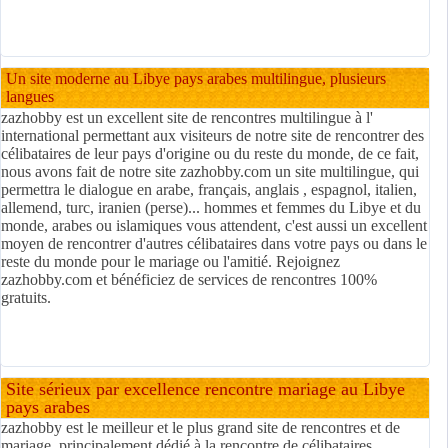
Un site moderne au Libye pays arabes multilingue, plusieurs
langues
zazhobby est un excellent site de rencontres multilingue à l'
international permettant aux visiteurs de notre site de rencontrer des
célibataires de leur pays d'origine ou du reste du monde, de ce fait,
nous avons fait de notre site zazhobby.com un site multilingue, qui
permettra le dialogue en arabe, français, anglais , espagnol, italien,
allemend, turc, iranien (perse)... hommes et femmes du Libye et du
monde, arabes ou islamiques vous attendent, c'est aussi un excellent
moyen de rencontrer d'autres célibataires dans votre pays ou dans le
reste du monde pour le mariage ou l'amitié. Rejoignez
zazhobby.com et bénéficiez de services de rencontres 100%
gratuits.
Site sérieux par excellence rencontre mariage au Libye
pays arabes
zazhobby est le meilleur et le plus grand site de rencontres et de
mariage, principalement dédié à la rencontre de célibataires