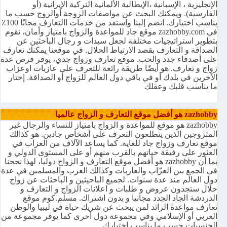
الإنجليزية ، الإسبانية ،الإيطالية الألمانية التركية الإيرانية (أو
الفارسية). ويمكنك البحث عن مواصفات الزوجة أوالزوج حسب ما
يناسب اختيارك. انضم إلينا واستفد من خدمات االتعارف مجانًا 100٪
في zazhobby.com موقع جاد للمواعدة والزواج بامتياز وأمان، نقوم
بتطوير استراتيجيات مختلفة لجعل سيدات و رجال الباحثين عن
الصداقة و التعارف بقصد الارتباط الحلال. في موقعنا يمكنك تعارف
على أصدقاء جدد والحب. موقع تعارف وزواج جدي، يوفر فرص عدة
زواج و تعارف. هو أيضًا طريقة رائعة للتعرف على عازبات اوعزاب
الآخرين في بلدك أو في باقي دول العالم للزواج أو الصداقة. إختار
ما يناسب قلبك وعقلك
zazhobby هو أفضل موقع التعارف و الزواج عالميا
zazhobby هو موقع للمواعدة و الزواج بامتياز للنساء والرجال غير
المتزوجين الذين يتطلعون التعرف على أشخاص جادين. هو كذالك
موقع تعارف وزواج جاد للغاية. كما يساعد الآلاف من العزاب في
العثور على رفيقة حياتهم بالقرب منهم أو على المستوى الدولي و
بما أن zazhobby هو أفضل موقع التعارف و الزواج دوليا، لهذا نجحنا
في الجمع بين العزّاب والعازبات وكذالك العرب والمسلمين في عدة
دول العالم منذ عدة سنوات. لجميع الباحيثين و الباحثات عن زواج
حلال ستجدون عروض و طلبات و اعلانات الزواج و التعارف و
الدردشة الجاد الجدد مجانيا و بدون اشتراك. مسلم.كوم موقع
تعارف مواعدة الرائد لمن يبحث عن شريك حياة في ليبيا والوطن
العربي أو الإسلامي وفي مجموعة دول أخرى كما يوفر مجموعة من
الجنسيات حسب ما يناسب اختيارك