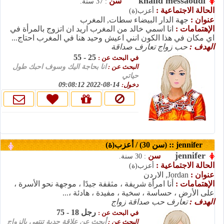
khalid messaoudi
سن
: 37 سنة.
الحالة الاجتماعية :
أعزب(ة)
عنوان :
جهة الدار البيضاء سطات, المغرب
الإهتمامات :
انا اسمي خالد من المغرب اريد ان اتزوج بالمرأة في
اي مكان في هذا الكون انني اعيش وحيد هنا في المغرب احتاج...
الهدف :
حب زواج تعارف صداقة
25 - 55
في البحث عن :
البحث عن :
انا بحاجة اليك وسوف احبك طول
حياتي
14-08-2022 09:08:12
دخول:
jennifer :: (سن 30) / أعزب(ة)
jennifer
سن
: 30 سنة.
الحالة الاجتماعية :
أعزب(ة)
عنوان :
Jordan, الاردن
الإهتمامات :
أنا امرأة شريفة ، مثقفة جيدًا ، موجهة نحو الأسرة ،
على الأرض ، حساسة ، سخية ، مفيدة ، هادئة ،...
الهدف :
تعارف حب صداقة زواج
رجل 18 - 75
في البحث عن :
البحث عن :
أبحث عن علاقة جدية تنتهي بالزواج