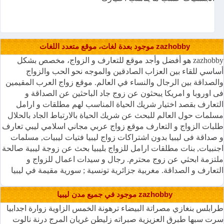
zazhobby موجود بعدة لغات، موقع متعدد اللغات
zazhobby هو أفضل وأجد موقع للتعارف و الزواج، مخصص بشكل
أساسي للقاء بين العزاب الصادقين والموجه نحو الحب والزواج
والصداقة بين الرجال والنساء في العالم. موقع زواج العرب المقيمين
فى اوروبا و امريكا يبحثون عن زوج جاد الباحثين عن الصداقة و
التعارف بقصد اختيار شريك الحياة المناسب لهم مطلقات و ارامل
مسلمات حول العالم للبحث عن شريك الحياة بالارتباط الجاد بالحلال
طلبات الزواج و التعارف موقع زواج عربي مجاني اسلامي ليبي تعارف
و صداقة فى ليبيا بدون اشتراكات زواج ليبيا فتيات ليبيات, مسلمات
اجنبيات, بنات مطلقات ارامل للزواج بليبيا بحث عن زوجة ليبية صالحة
ملتزمة ابحثي عن زوج محترم. رجال و سيدات اعمال للزواج و
التعارف و الصداقة. مغربية جزائرية تونسية ; سورية مقيمة في ليبيا
موجود في جميع مدن ليبيا zazhobby
طرابلس بنغازي مصراتة البيضاء ترهونة الخمس الزاوية زوارة اجدابيا
سرت سبها طبرق العزيزية صبراته زليطن غريان المرج درنة نالوت