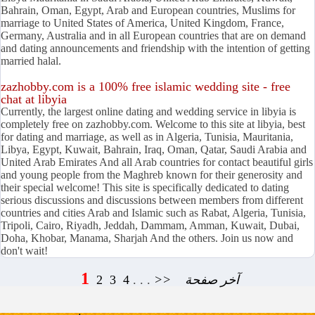
Bahrain, Oman, Egypt, Arab and European countries, Muslims for
marriage to United States of America, United Kingdom, France,
Germany, Australia and in all European countries that are on demand
and dating announcements and friendship with the intention of getting
married halal.
zazhobby.com is a 100% free islamic wedding site - free
chat at libyia
Currently, the largest online dating and wedding service in libyia is
completely free on zazhobby.com. Welcome to this site at libyia, best
for dating and marriage, as well as in Algeria, Tunisia, Mauritania,
Libya, Egypt, Kuwait, Bahrain, Iraq, Oman, Qatar, Saudi Arabia and
United Arab Emirates And all Arab countries for contact beautiful girls
and young people from the Maghreb known for their generosity and
their special welcome! This site is specifically dedicated to dating
serious discussions and discussions between members from different
countries and cities Arab and Islamic such as Rabat, Algeria, Tunisia,
Tripoli, Cairo, Riyadh, Jeddah, Dammam, Amman, Kuwait, Dubai,
Doha, Khobar, Manama, Sharjah And the others. Join us now and
don't wait!
1
2
3
4
. . .
>>
آخر صفحة