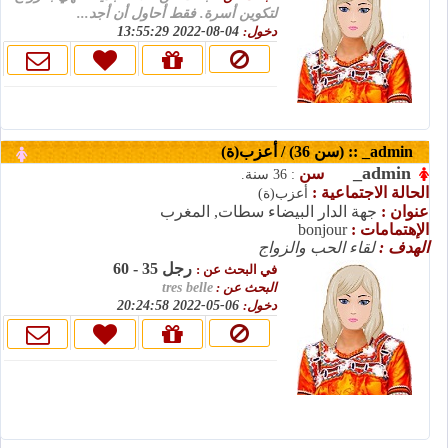
لتكوين أسرة. فقط أحاول أن أجد...
04-08-2022 13:55:29
دخول:
admin_ :: (سن 36) / أعزب(ة)
admin_
سن
: 36 سنة.
الحالة الاجتماعية :
أعزب(ة)
عنوان :
جهة الدار البيضاء سطات, المغرب
bonjour
الإهتمامات :
الهدف :
لقاء الحب والزواج
رجل 35 - 60
في البحث عن :
tres belle
البحث عن :
06-05-2022 20:24:58
دخول: