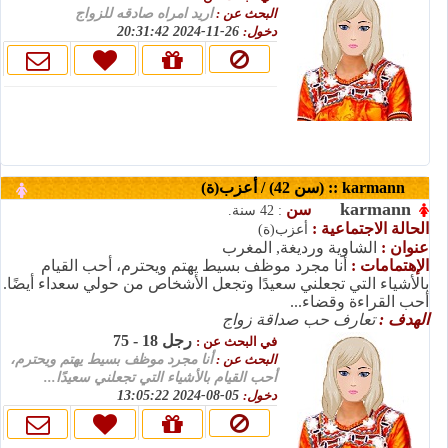
البحث عن :
اريد امراه صادقه للزواج
26-11-2024 20:31:42
دخول:
karmann :: (سن 42) / أعزب(ة)
karmann
سن
: 42 سنة.
الحالة الاجتماعية :
أعزب(ة)
عنوان :
الشاوية ورديغة, المغرب
الإهتمامات :
أنا مجرد موظف بسيط يهتم ويحترم، أحب القيام
بالأشياء التي تجعلني سعيدًا وتجعل الأشخاص من حولي سعداء أيضًا.
أحب القراءة وقضاء...
الهدف :
تعارف حب صداقة زواج
رجل 18 - 75
في البحث عن :
البحث عن :
أنا مجرد موظف بسيط يهتم ويحترم،
أحب القيام بالأشياء التي تجعلني سعيدًا...
05-08-2024 13:05:22
دخول: