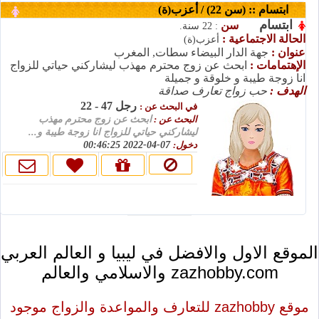
ابتسام :: (سن 22) / أعزب(ة)
ابتسام
سن
: 22 سنة.
الحالة الاجتماعية :
أعزب(ة)
عنوان :
جهة الدار البيضاء سطات, المغرب
الإهتمامات :
ابحث عن زوج محترم مهذب ليشاركني حياتي للزواج
انا زوجة طيبة و خلوقة و جميلة
الهدف :
حب زواج تعارف صداقة
رجل 47 - 22
في البحث عن :
البحث عن :
ابحث عن زوج محترم مهذب
ليشاركني حياتي للزواج انا زوجة طيبة و...
07-04-2022 00:46:25
دخول:
لماذا تختار zazhobby !!
الموقع الاول والافضل في ليبيا و العالم العربي
والاسلامي والعالم zazhobby.com
موقع zazhobby للتعارف والمواعدة والزواج موجود