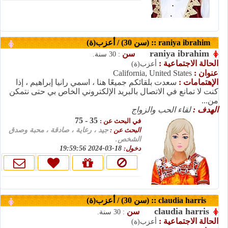
raniya ibrahim :: (سن 30) / أعزب(ة)
raniya ibrahim
سن
: 30 سنة.
الحالة الاجتماعية :
أعزب(ة)
California, United States
عنوان :
الإهتمامات :
سعدت بلقائكم جميعًا هنا ، اسمي رانيا إبراهيم ، إذا
كنت لا تمانع في الاتصال بالبريد الإلكتروني الخاص بي حتى نتمكن
من...
الهدف :
لقاء الحب والزواج
35 - 75
في البحث عن :
البحث عن :
جيد ، رعاية ، صادقة ، محبة وصدق
الشخص.
18-03-2024 19:59:56
دخول:
claudia harris :: (سن 30) / أعزب(ة)
claudia harris
سن
: 30 سنة.
الحالة الاجتماعية :
أعزب(ة)