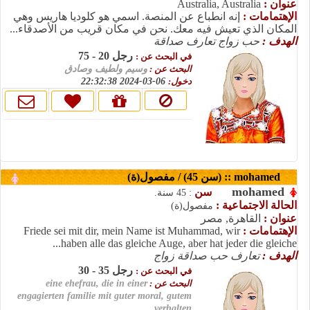
Australia, Australia
عنوان :
الإهتمامات :
إنه انطباع عن المنصة. اسمي هو كلوديا هاريس وهي
المكان الذي تعيش فيه معك. نحن في مكان قريب من الأصدقاء...
الهدف :
حب زواج تعارف صداقة
رجل 20 - 75
في البحث عن :
البحث عن :
وسيم ولطيف وصادق
06-03-2024 22:32:38
دخول:
mohamed :: (سن 45) / مفصول(ة)
mohamed
سن
: 45 سنة.
الحالة الاجتماعية :
مفصول(ة)
عنوان :
القاهرة, مصر
Friede sei mit dir, mein Name ist Muhammad, wir
الإهتمامات :
haben alle das gleiche Auge, aber hat jeder die gleiche...
الهدف :
تعارف حب صداقة زواج
رجل 35 - 30
في البحث عن :
eine ehefrau, die in einer
البحث عن :
engagierten familie mit guter moral, gutem
verhalten...