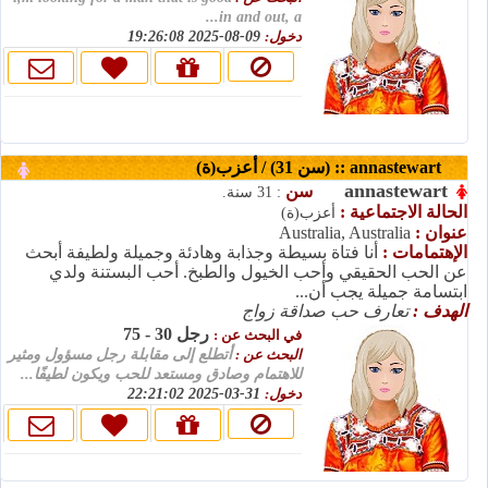
in and out, a...
09-08-2025 19:26:08
دخول:
annastewart :: (سن 31) / أعزب(ة)
annastewart
سن
: 31 سنة.
الحالة الاجتماعية :
أعزب(ة)
Australia, Australia
عنوان :
الإهتمامات :
أنا فتاة بسيطة وجذابة وهادئة وجميلة ولطيفة أبحث
عن الحب الحقيقي وأحب الخيول والطبخ. أحب البستنة ولدي
ابتسامة جميلة يجب أن...
الهدف :
تعارف حب صداقة زواج
رجل 30 - 75
في البحث عن :
البحث عن :
أتطلع إلى مقابلة رجل مسؤول ومثير
للاهتمام وصادق ومستعد للحب ويكون لطيفًا...
31-03-2025 22:21:02
دخول: