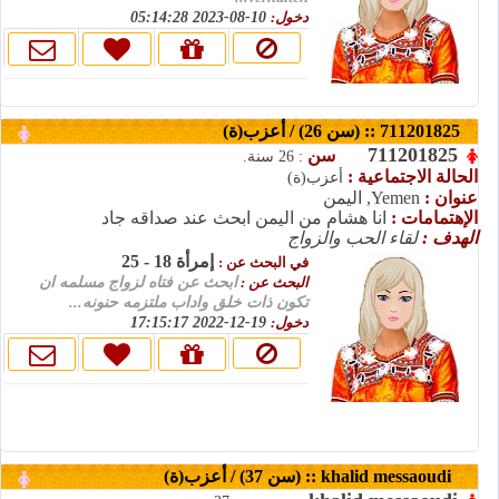
10-08-2023 05:14:28
دخول:
711201825 :: (سن 26) / أعزب(ة)
711201825
سن
: 26 سنة.
الحالة الاجتماعية :
أعزب(ة)
عنوان :
Yemen, اليمن
الإهتمامات :
انا هشام من اليمن ابحث عند صداقه جاد
الهدف :
لقاء الحب والزواج
إمرأة 18 - 25
في البحث عن :
البحث عن :
ابحث عن فتاه لزواج مسلمه ان
تكون ذات خلق واداب ملتزمه حنونه...
19-12-2022 17:15:17
دخول:
khalid messaoudi :: (سن 37) / أعزب(ة)