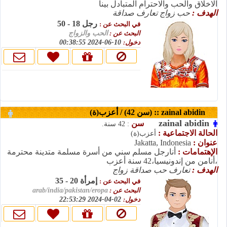
الاخلاق والحب والاحترام المتبادل بينا
الهدف :
حب زواج تعارف صداقة
رجل 18 - 50
في البحث عن :
البحث عن :
الحب والزواج
10-06-2024 00:38:55
دخول:
zainal abidin :: (سن 42) / أعزب(ة)
zainal abidin
سن
: 42 سنة.
الحالة الاجتماعية :
أعزب(ة)
Jakatta, Indonesia
عنوان :
الإهتمامات :
أنارجل مسلم سني من أسرة مسلمة متدينة محترمة
،أنامن من إندونيسيا،42 سنة أعزب
الهدف :
تعارف حب صداقة زواج
إمرأة 20 - 35
في البحث عن :
arab/india/pakistan/eropa
البحث عن :
02-04-2024 22:53:29
دخول: