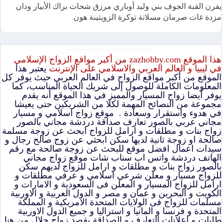
يفرن القبة الجوف بني وليد أوباري مرزق شحات براك الأبيار ودان
مزدة غات صرمان مسلاتة توكرة الزويتينة هون
هذا الموقع zazhobby.com من أكبر مواقع الزواج الإسلامي
في ليبيا و العالم العربي والاسلامي على الإنترنت
يعتبر هذا
الموقع من أكبر مواقع الزواج في العالم العربي حيث يوفر كل
المعلومات الكاملة للوصول إلى شريك الحياة المناسب، كما
يوفر أيضا زواج المسيار والمميز في هذا الموقع أنه يقدم
مجموعة من النصائح المهمة لكلا من الشريكين حتى يعيشا
في هدوء واستقرار وسعادة . موقع زواج اسلامي و مسيار
مجاني عربي بالصور تعارف صداقة دردشة مجاني بالصور
زواج بنات و مطلقات و ارامل للزواج ابحث عن زوجة مسلمة
صالحة او زوجة ثانية لديها سكن ابحثي عن زوج صالح رجال و
سيدات اعمال افضل موقع للبحث عن زوجة صالحة مع رقم
الهاتف دردشة واتس اب سناب شات موقع زواج مجاني
بالصور زواج بنات و مطلقات و ارامل للزواج لديهم سكن
للزواج مسيار و معلن شرعي اسلامي و عرفي مطلقات و
ارامل للزواج المسيار و المعلن فى السعودية و الامارات و
الكويت و البحرين و عمان و مصر و الدول العربية و الاوربية
مسلمات للزواج فى الولايات المتحدة الامريكية و المملكة
المتحدة و فرنسا و المانيا و استراليا و جميع الدول الاوربية
طلبات و اعلانات التعارف و الصداقة بقصد زواج حلال من هنا