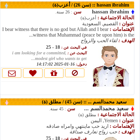
hassan ibrahim :: (سن 26) / أعزب(ة)
hassan ibrahim
سن
: 26 سنة.
الحالة الاجتماعية :
أعزب(ة)
عنوان :
القصيم, السعودية
I bear witness that there is no god but Allah and I bear
الإهتمامات :
witness that Muhammad (peace be upon him) is the...
الهدف :
لقاء الحب والزواج
18 - 25
في البحث عن :
i am looking for a committed,
البحث عن :
modest girl who wants to get...
16-01-2025 14:17:02
دخول:
سعيد محمدالسم ... :: (سن 45) / مطلق (ة)
سعيد محمدالسم ...
سن
: 45 سنة.
الحالة الاجتماعية :
مطلق (ة)
عنوان :
Yemen, اليمن
الإهتمامات :
اريد حب ماينتهي وامراه صادقه
الهدف :
حب زواج تعارف صداقة
18 - 75
في البحث عن :