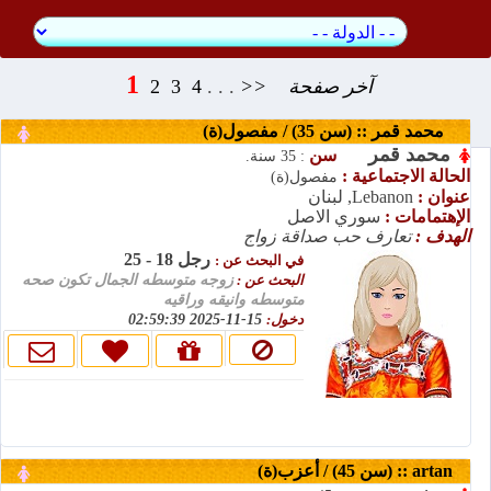
1
2
3
4
. . .
>>
آخر صفحة
محمد قمر :: (سن 35) / مفصول(ة)
محمد قمر
سن
: 35 سنة.
الحالة الاجتماعية :
مفصول(ة)
عنوان :
Lebanon, لبنان
الإهتمامات :
سوري الاصل
الهدف :
تعارف حب صداقة زواج
رجل 18 - 25
في البحث عن :
البحث عن :
زوجه متوسطه الجمال تكون صحه
متوسطه وانيقه وراقيه
15-11-2025 02:59:39
دخول:
artan :: (سن 45) / أعزب(ة)