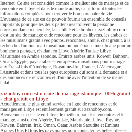
Internet. Ce site est considéré comme le meilleur site de mariage et de
rencontre en Libye et dans le monde arabe, car il fournit toutes les
informations complètes pour trouver le bon partenaire de vie.
L'avantage de ce site est de pouvoir fournir un ensemble de conseils
importants pour que les deux partenaires trouvent la personne
correspondante recherchée, la stabilité et le bonheur. zazhobby.com :
c'est un site de mariage et de rencontre pour les libyens, les arabes et
les musulmans gratuit avec photos, rencontres, amitié, chat gratuit, à la
recherche d'un bon mari musulman ou une épouse musulmane pour un
bonheur à partager, résidant en Libye Algérie Tunisie Libye
Mauritanie en Arabie saoudite, Émirats arabes unis, Koweït, Bahreïn,
Oman, Égypte, pays arabes et européens, musulmans pour mariage
aux États-Unis d'Amérique, Royaume-Uni, France, L'Allemagne,
l'Australie et dans tous les pays européens qui sont à la demande et à
des annonces de rencontres et d'amitié avec l'intention de se marier
halal.
zazhobby.com est un site de mariage islamique 100% gratuit
- chat gratuit en Libye
Actuellement, le plus grand service en ligne de rencontres et de
mariages en Libye est entièrement gratuit sur zazhobby.com.
Bienvenue sur ce site en Libye, le meilleur pour les rencontres et le
mariage, ainsi qu'en Algérie, Tunisie, Mauritanie, Libye, Égypte,
Koweït, Bahreïn, Irak, Oman, Qatar, Arabie Saoudite et Emirats
Arabes Unis Et tous les pays arabes pour contacter les belles filles et