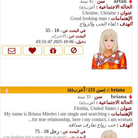
artan
سن
: 45 سنة.
الحالة الاجتماعية :
أعزب(ة)
Ukraine, Ukraine
عنوان :
Good looking man
الإهتمامات :
الهدف :
لقاء الحب والزواج
18 - 35
في البحث عن :
البحث عن :
الاحترام
06-10-2025 03:51:47
دخول:
briana :: (سن 33) / أعزب(ة)
briana
سن
: 33 سنة.
الحالة الاجتماعية :
أعزب(ة)
Florida, United States
عنوان :
My name is Briana Mireles i am single and searching
الإهتمامات :
for true relationship, here i my contact, i am woman...
الهدف :
حب زواج تعارف صداقة
رجل 18 - 75
في البحث عن :
i,m looking for a man that is good
البحث عن :