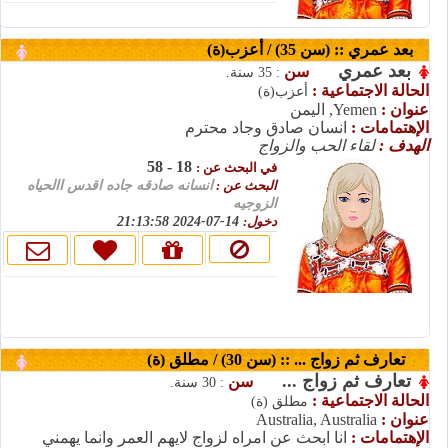
بعد عمري :: (سن 35) / أعزب(ة)
بعد عمري
سن
: 35 سنة.
الحالة الاجتماعية :
أعزب(ة)
عنوان :
Yemen, اليمن
الإهتمامات :
انسان صادق وجاد محترم
الهدف :
لقاء الحب والزواج
18 - 58
في البحث عن :
البحث عن :
انسانه صادقه جاده اقدس االحياه
الزوجيه
14-07-2024 21:13:58
دخول:
تعارف ثم زواج ... :: (سن 30) / مطلق (ة)
تعارف ثم زواج ...
سن
: 30 سنة.
الحالة الاجتماعية :
مطلق (ة)
Australia, Australia
عنوان :
الإهتمامات :
انا ابحث عن امراه لزواج لايهم العمر وانما يهمني