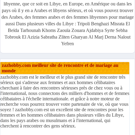
libyenne, que ce soit en Libye, en Europe, en Amérique ou dans les
pays où il y en a Arabes et libyens sérieux, et où vous pouvez trouver
des Arabes, des femmes arabes et des femmes libyennes pour mariage
aussi Dans plusieurs villes du Libye : Tripoli Benghazi Misrata El
Beïda Tarhounah Khoms Zaouïa Zouara Ajdabiya Syrte Sebha
Tobrouk El Azizia Sabratha Zliten Gharyan Al Marj Derna Nalout
Yefren
zazhobby.com meilleur site de rencontre et de mariage au
monde
zazhobby.com est le meilleur et le plus grand site de rencontre très
sérieux qui s'adresse aux femmes et aux hommes célibataires
cherchant à faire des rencontres sérieuses près de chez vous ou à
l'international, nous connectons des milliers d'hommes et de femmes
célibataires à l'échelle internationale. et grâce à notre moteur de
recherche vous pourrez trouver votre partenaire de vie, où que vous
soyez ! zazhobby.com est un excellent site de rencontres pour les
femmes et les hommes célibataires dans plusieurs villes du Libye,
dans les pays arabes ou musulmans et à l'international, qui
cherchent à rencontrer des gens sérieux.