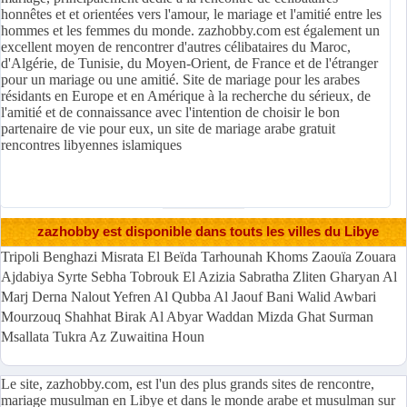
honnêtes et et orientées vers l'amour, le mariage et l'amitié entre les
hommes et les femmes du monde. zazhobby.com est également un
excellent moyen de rencontrer d'autres célibataires du Maroc,
d'Algérie, de Tunisie, du Moyen-Orient, de France et de l'étranger
pour un mariage ou une amitié. Site de mariage pour les arabes
résidants en Europe et en Amérique à la recherche du sérieux, de
l'amitié et de connaissance avec l'intention de choisir le bon
partenaire de vie pour eux, un site de mariage arabe gratuit
rencontres libyennes islamiques
zazhobby est disponible dans touts les villes du Libye
Tripoli Benghazi Misrata El Beïda Tarhounah Khoms Zaouïa Zouara
Ajdabiya Syrte Sebha Tobrouk El Azizia Sabratha Zliten Gharyan Al
Marj Derna Nalout Yefren Al Qubba Al Jaouf Bani Walid Awbari
Mourzouq Shahhat Birak Al Abyar Waddan Mizda Ghat Surman
Msallata Tukra Az Zuwaitina Houn
Le site, zazhobby.com, est l'un des plus grands sites de rencontre,
mariage musulman en Libye et dans le monde arabe et musulman sur