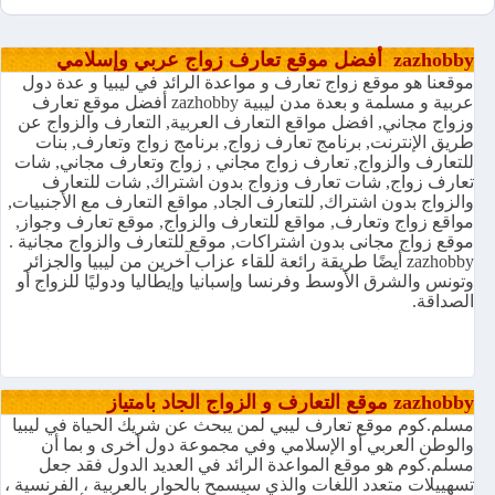
zazhobby أفضل موقع تعارف زواج عربي وإسلامي
موقعنا هو موقع زواج تعارف و مواعدة الرائد في ليبيا و عدة دول
عربية و مسلمة و بعدة مدن ليبية zazhobby أفضل موقع تعارف
وزواج مجاني, افضل مواقع التعارف العربية, التعارف والزواج عن
طريق الإنترنت, برنامج تعارف زواج, برنامج زواج وتعارف, بنات
للتعارف والزواج, تعارف زواج مجاني , زواج وتعارف مجاني, شات
تعارف زواج, شات تعارف وزواج بدون اشتراك, شات للتعارف
والزواج بدون اشتراك, للتعارف الجاد, مواقع التعارف مع الأجنبيات,
مواقع زواج وتعارف, مواقع للتعارف والزواج, موقع تعارف وجواز,
موقع زواج مجانى بدون اشتراكات, موقع للتعارف والزواج مجانية .
zazhobby أيضًا طريقة رائعة للقاء عزاب آخرين من ليبيا والجزائر
وتونس والشرق الأوسط وفرنسا وإسبانيا وإيطاليا ودوليًا للزواج أو
الصداقة.
zazhobby موقع التعارف و الزواج الجاد بامتياز
مسلم.كوم موقع تعارف ليبي لمن يبحث عن شريك الحياة في ليبيا
والوطن العربي أو الإسلامي وفي مجموعة دول أخرى و بما أن
مسلم.كوم هو موقع المواعدة الرائد في العديد الدول فقد جعل
تسهييلات متعدد اللغات والذي سيسمح بالحوار بالعربية ، الفرنسية ،